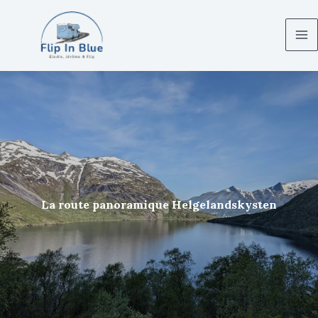
Aller
au
contenu
La route panoramique Helgelandskysten