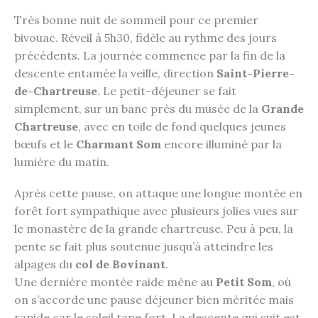
Très bonne nuit de sommeil pour ce premier
bivouac. Réveil à 5h30, fidèle au rythme des jours
précédents. La journée commence par la fin de la
descente entamée la veille, direction
Saint-Pierre-
de-Chartreuse
. Le petit-déjeuner se fait
simplement, sur un banc près du musée de la
Grande
Chartreuse
, avec en toile de fond quelques jeunes
bœufs et le
Charmant Som
encore illuminé par la
lumière du matin.
Après cette pause, on attaque une longue montée en
forêt fort sympathique avec plusieurs jolies vues sur
le monastère de la grande chartreuse. Peu à peu, la
pente se fait plus soutenue jusqu’à atteindre les
alpages du
col de Bovinant
.
Une dernière montée raide mène au
Petit Som
, où
on s’accorde une pause déjeuner bien méritée mais
rapide car le soleil tape fort. La descente qui suit est